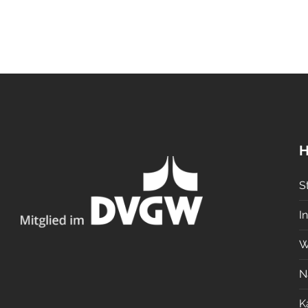
H
S
I
W
N
K