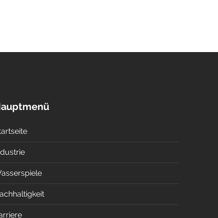
auptmenü
tartseite
ndustrie
asserspiele
achhaltigkeit
arriere